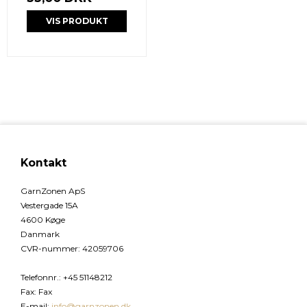
VIS PRODUKT
Kontakt
GarnZonen ApS
Vestergade 15A
4600 Køge
Danmark
CVR-nummer
:
42059706
Telefonnr.
:
+45 51148212
Fax
:
Fax
E-mail
:
info@garnzonen.dk