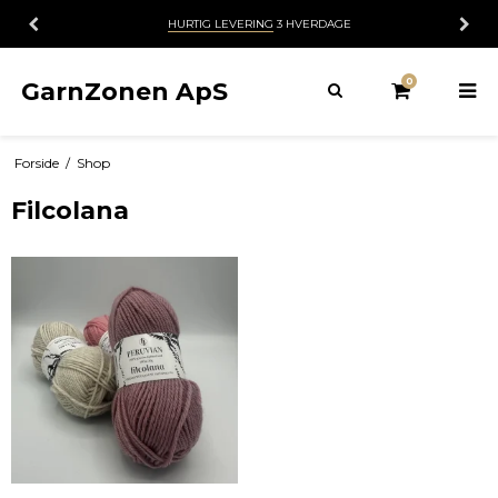
HURTIG LEVERING
3 HVERDAGE
0
GarnZonen ApS
Forside
/
Shop
Filcolana