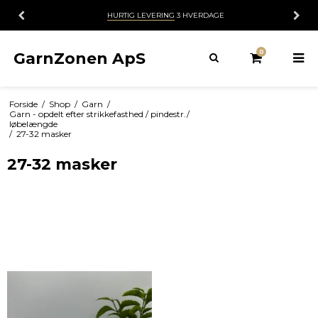
HURTIG LEVERING
3 HVERDAGE
0
GarnZonen ApS
Forside
/
Shop
/
Garn
/
Garn - opdelt efter strikkefasthed / pindestr./
løbelængde
/
27-32 masker
27-32 masker