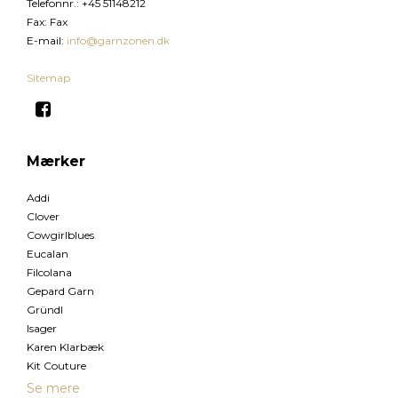
Telefonnr.
:
+45 51148212
Fax
:
Fax
E-mail
:
info@garnzonen.dk
Sitemap
Mærker
Addi
Clover
Cowgirlblues
Eucalan
Filcolana
Gepard Garn
Gründl
Isager
Karen Klarbæk
Kit Couture
Se mere