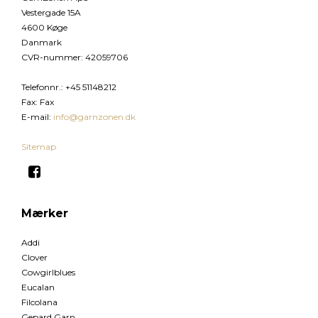
Vestergade 15A
4600 Køge
Danmark
CVR-nummer
:
42059706
Telefonnr.
:
+45 51148212
Fax
:
Fax
E-mail
:
info@garnzonen.dk
Sitemap
Mærker
Addi
Clover
Cowgirlblues
Eucalan
Filcolana
Gepard Garn