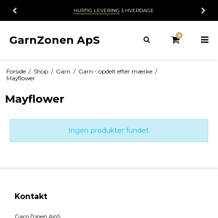
HURTIG LEVERING
3 HVERDAGE
0
GarnZonen ApS
Forside
/
Shop
/
Garn
/
Garn - opdelt efter mærke
/
Mayflower
Mayflower
Ingen produkter fundet.
Kontakt
GarnZonen ApS