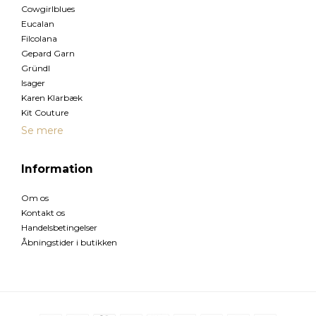
Cowgirlblues
Eucalan
Filcolana
Gepard Garn
Gründl
Isager
Karen Klarbæk
Kit Couture
Se mere
Information
Om os
Kontakt os
Handelsbetingelser
Åbningstider i butikken