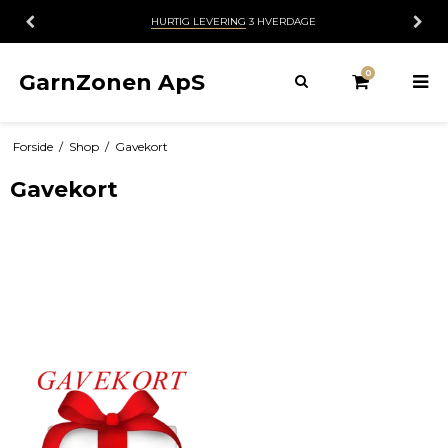
HURTIG LEVERING
3 HVERDAGE
0
GarnZonen ApS
Forside
/
Shop
/
Gavekort
Gavekort