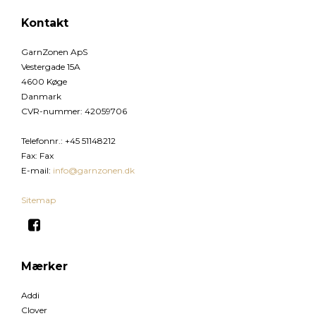
Kontakt
GarnZonen ApS
Vestergade 15A
4600 Køge
Danmark
CVR-nummer
:
42059706
Telefonnr.
:
+45 51148212
Fax
:
Fax
E-mail
:
info@garnzonen.dk
Sitemap
Mærker
Addi
Clover