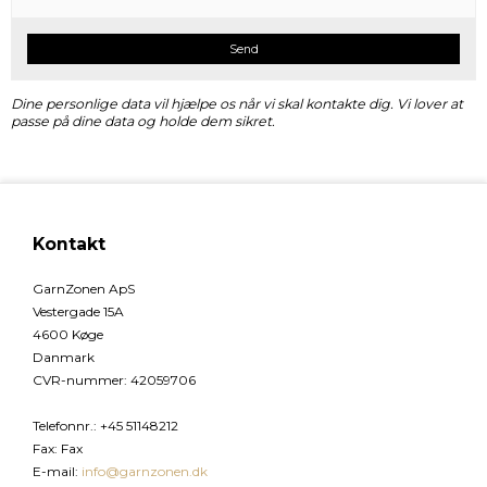
Send
Dine personlige data vil hjælpe os når vi skal kontakte dig. Vi lover at
passe på dine data og holde dem sikret.
Kontakt
GarnZonen ApS
Vestergade 15A
4600 Køge
Danmark
CVR-nummer
:
42059706
Telefonnr.
:
+45 51148212
Fax
:
Fax
E-mail
:
info@garnzonen.dk