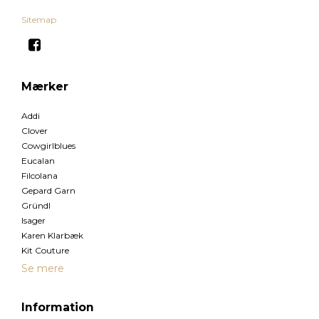
Sitemap
Mærker
Addi
Clover
Cowgirlblues
Eucalan
Filcolana
Gepard Garn
Gründl
Isager
Karen Klarbæk
Kit Couture
Se mere
Information