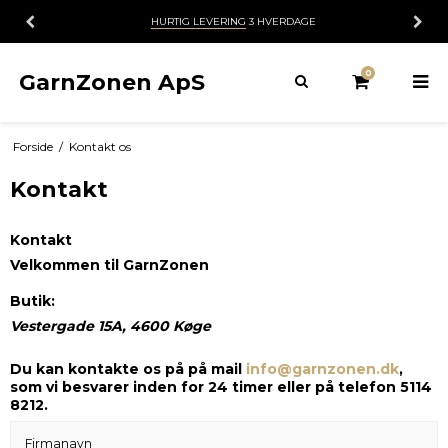
HURTIG LEVERING
3 HVERDAGE
0
GarnZonen ApS
Forside
/
Kontakt os
Kontakt
Kontakt
Velkommen til GarnZonen
Butik:
Vestergade 15A, 4600 Køge
Du kan kontakte os på på mail
info@garnzonen.dk
,
som vi besvarer inden for 24 timer eller på telefon 5114
8212.
Firmanavn