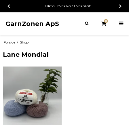
30 DAGES
FORTRYDELSESRET
0
GarnZonen ApS
Forside
/
Shop
Lane Mondial