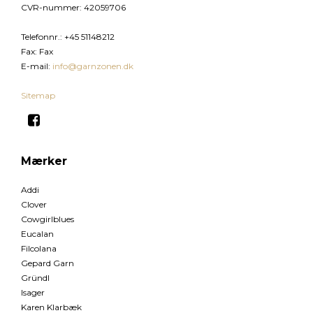
CVR-nummer
:
42059706
Telefonnr.
:
+45 51148212
Fax
:
Fax
E-mail
:
info@garnzonen.dk
Sitemap
Mærker
Addi
Clover
Cowgirlblues
Eucalan
Filcolana
Gepard Garn
Gründl
Isager
Karen Klarbæk