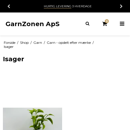
HURTIG LEVERING
3 HVERDAGE
30 
0
GarnZonen ApS
Forside
/
Shop
/
Garn
/
Garn - opdelt efter mærke
/
Isager
Isager