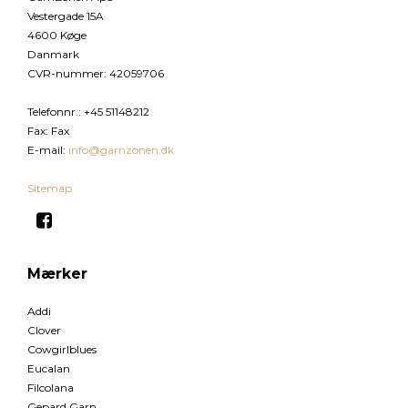
Vestergade 15A
4600 Køge
Danmark
CVR-nummer
:
42059706
Telefonnr.
:
+45 51148212
Fax
:
Fax
E-mail
:
info@garnzonen.dk
Sitemap
Mærker
Addi
Clover
Cowgirlblues
Eucalan
Filcolana
Gepard Garn