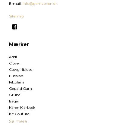
E-mail
:
info@garnzonen.dk
Sitemap
Mærker
Addi
Clover
Cowgirlblues
Eucalan
Filcolana
Gepard Garn
Gründl
Isager
Karen Klarbæk
Kit Couture
Se mere