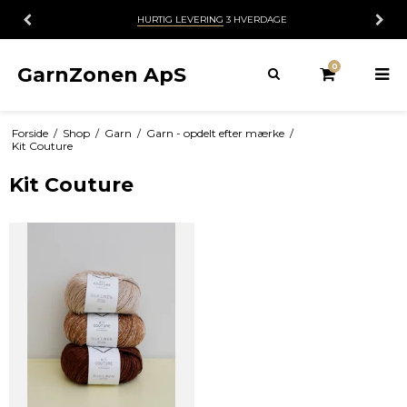
HURTIG LEVERING
3 HVERDAGE
0
GarnZonen ApS
Forside
/
Shop
/
Garn
/
Garn - opdelt efter mærke
/
Kit Couture
Kit Couture