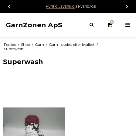
HURTIG LEVERING
3 HVERDAGE
0
GarnZonen ApS
Forside
/
Shop
/
Garn
/
Garn - opdelt efter kvalitet
/
Superwash
Superwash