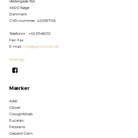
Vestergade 15A
4600 Køge
Danmark
CVR-nummer
:
42059706
Telefonnr.
:
+45 51148212
Fax
:
Fax
E-mail
:
info@garnzonen.dk
Sitemap
Mærker
Addi
Clover
Cowgirlblues
Eucalan
Filcolana
Gepard Garn