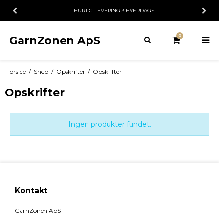
HURTIG LEVERING
3 HVERDAGE
0
GarnZonen ApS
Forside
/
Shop
/
Opskrifter
/
Opskrifter
Opskrifter
Ingen produkter fundet.
Kontakt
GarnZonen ApS